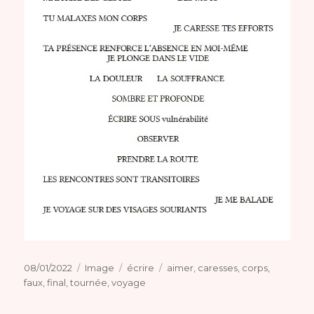
Publié
Format
Catégories
Étiquettes
08/01/2022
Image
écrire
aimer
,
caresses
,
corps
,
le
faux
,
final
,
tournée
,
voyage