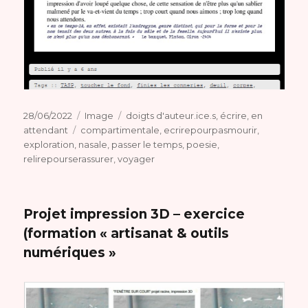
Publié
Format
Catégories
28/06/2022
Image
doigts d'auteur.ice.s
,
écrire
,
en
le
Étiquettes
attendant
compartimentale
,
ecrirepourpasmourir
,
exploration
,
nasale
,
passer le temps
,
poesie
,
relirepourserassurer
,
voyager
Projet impression 3D – exercice
(formation « artisanat & outils
numériques »