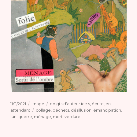
Publié
Format
Catégories
11/11/2021
Image
doigts d'auteur.ice.s
,
écrire
,
en
le
Étiquettes
attendant
collage
,
déchets
,
désillusion
,
émancipation
,
fun
,
guerre
,
ménage
,
mort
,
verdure