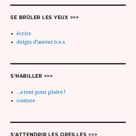
SUIV
articles
ANT
E
SE BRÛLER LES YEUX >>>
écrire
doigts d’auteur.ice.s
S’HABILLER >>>
…a tout pour plaire !
couture
S’ATTENDRIR LES OREILLES >>>