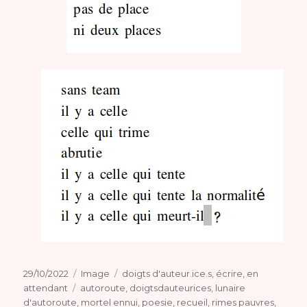
Publié
Format
Catégories
29/10/2022
Image
doigts d'auteur.ice.s
,
écrire
,
en
le
Étiquettes
attendant
autoroute
,
doigtsdauteurices
,
lunaire
d'autoroute
,
mortel ennui
,
poesie
,
recueil
,
rimes pauvres
,