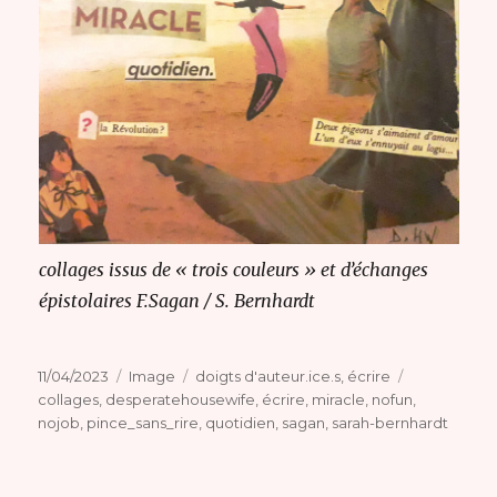
collages issus de « trois couleurs » et d’échanges
épistolaires F.Sagan / S. Bernhardt
Publié
Format
Catégories
Étiquettes
11/04/2023
Image
doigts d'auteur.ice.s
,
écrire
le
collages
,
desperatehousewife
,
écrire
,
miracle
,
nofun
,
nojob
,
pince_sans_rire
,
quotidien
,
sagan
,
sarah-bernhardt