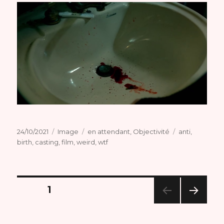
Publié
Format
Catégories
Étiquettes
24/10/2021
Image
en attendant
,
Objectivité
anti
,
le
birth
,
casting
,
film
,
weird
,
wtf
Navigation
PAGE
1
PAG
des
E