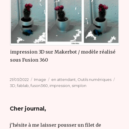
impression 3D sur Makerbot / modèle réalisé
sous Fusion 360
Publié
Format
Catégories
Étique
21/03/2022
Image
en attendant
,
Outils numériques
le
3D
,
fablab
,
fuson360
,
impression
,
simplon
Cher journal,
j’hésite à me laisser pousser un filet de