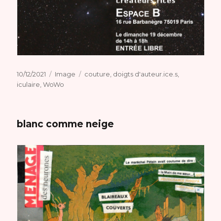
Publié
Format
Catégories
10/12/2021
Image
couture
,
doigts d'auteur.ice.s
,
le
iculaire
,
WoWo
blanc comme neige