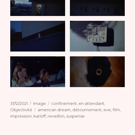
Publié
Format
Catégories
31/12/2021
Image
confinement
,
en attendant
,
le
Étiquettes
Objectivité
american dream
,
détournement
,
eve
,
film
,
impression
,
karloff
,
reveillon
,
suspense