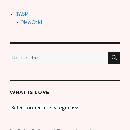
TASP
NewOrld
REC
Recherche
pour
:
WHAT IS LOVE
what
is
love