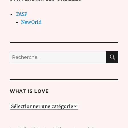
TASP
NewOrld
REC
Recherche
pour
:
WHAT IS LOVE
what
is
love