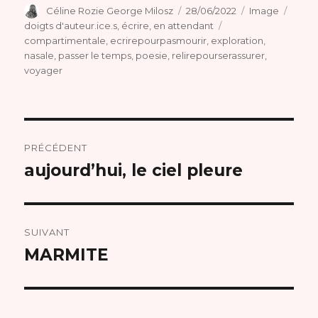
Auteur
Publié
Format
Catég
Céline Rozie George Milosz
28/06/2022
Image
le
Étiquettes
doigts d'auteur.ice.s
,
écrire
,
en attendant
compartimentale
,
ecrirepourpasmourir
,
exploration
,
nasale
,
passer le temps
,
poesie
,
relirepourserassurer
,
voyager
Navigation
PRÉCÉDENT
de
aujourd’hui, le ciel pleure
Article
précédent :
l’article
SUIVANT
MARMITE
Article
suivant :