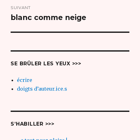
SUIVANT
blanc comme neige
Article
suivant :
SE BRÛLER LES YEUX >>>
écrire
doigts d’auteur.ice.s
S’HABILLER >>>