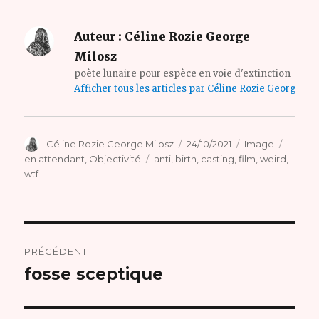
Auteur :
Céline Rozie George
Milosz
poète lunaire pour espèce en voie d'extinction
Afficher tous les articles par Céline Rozie George Mi
Auteur
Publié
Format
Catégo
Céline Rozie George Milosz
24/10/2021
Image
le
Étiquettes
en attendant
,
Objectivité
anti
,
birth
,
casting
,
film
,
weird
,
wtf
Navigation
PRÉCÉDENT
de
fosse sceptique
Article
précédent :
l’article