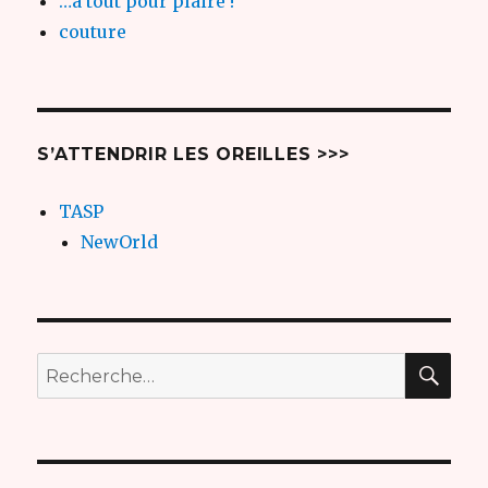
…a tout pour plaire !
couture
S’ATTENDRIR LES OREILLES >>>
TASP
NewOrld
REC
Recherche
pour
: