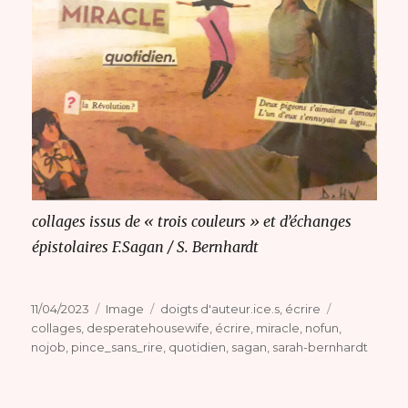
collages issus de « trois couleurs » et d’échanges
épistolaires F.Sagan / S. Bernhardt
Publié
Format
Catégories
Étiquettes
11/04/2023
Image
doigts d'auteur.ice.s
,
écrire
le
collages
,
desperatehousewife
,
écrire
,
miracle
,
nofun
,
nojob
,
pince_sans_rire
,
quotidien
,
sagan
,
sarah-bernhardt