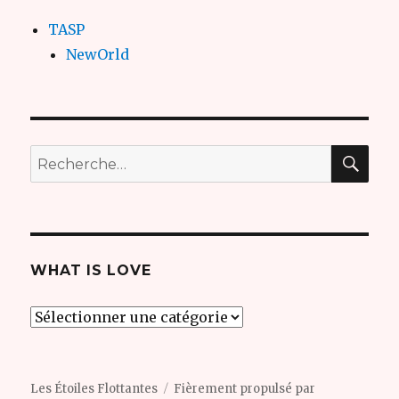
TASP
NewOrld
REC
Recherche
pour
:
WHAT IS LOVE
what
is
love
Les Étoiles Flottantes
Fièrement propulsé par