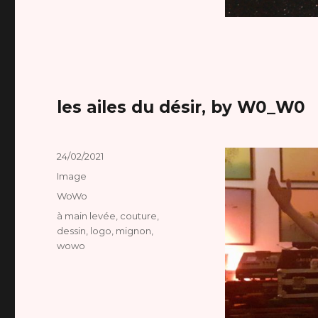
les ailes du désir, by W0_W0
Publié
24/02/2021
le
Format
Image
Catégories
WoWo
Étiquettes
à main levée
,
couture
,
dessin
,
logo
,
mignon
,
wowo