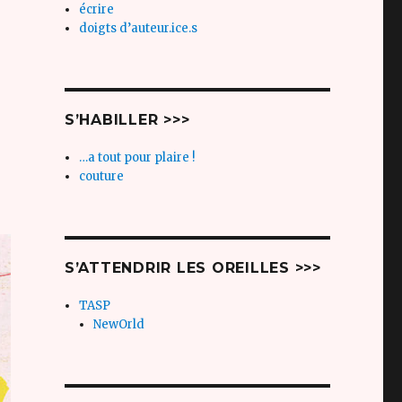
écrire
doigts d’auteur.ice.s
S’HABILLER >>>
…a tout pour plaire !
couture
S’ATTENDRIR LES OREILLES >>>
TASP
NewOrld