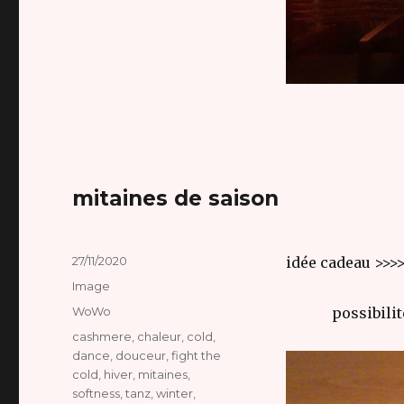
mitaines de saison
Publié
27/11/2020
idée cadeau >>>
le
Format
Image
Catégories
WoWo
possibili
Étiquettes
cashmere
,
chaleur
,
cold
,
dance
,
douceur
,
fight the
cold
,
hiver
,
mitaines
,
softness
,
tanz
,
winter
,