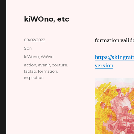
kiWOno, etc
Publié
09/02/2022
formation validée
le
Format
Son
Catégories
kiWono
,
WoWo
https://skingr
Étiquettes
action
,
avenir
,
couture
,
version
fablab
,
formation
,
inspiration