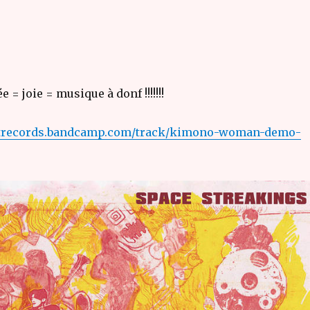
 = joie = musique à donf !!!!!!!
aftrecords.bandcamp.com/track/kimono-woman-demo-