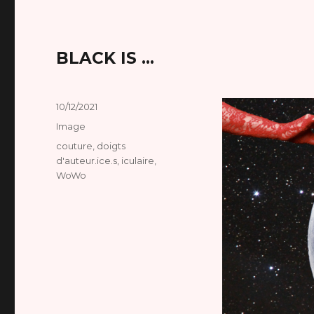
BLACK IS …
Publié
10/12/2021
le
Format
Image
Catégories
couture
,
doigts
d'auteur.ice.s
,
iculaire
,
WoWo