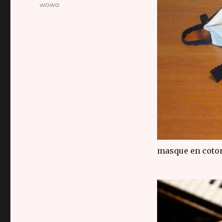
wowo
masque en coton