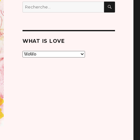
RECHERC
Recherche
pour
:
WHAT IS LOVE
what
is
love