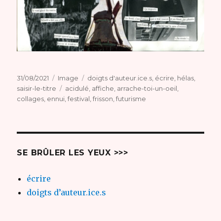
Publié
Format
Catégories
31/08/2021
Image
doigts d'auteur.ice.s
,
écrire
,
hélas
,
le
Étiquettes
saisir-le-titre
acidulé
,
affiche
,
arrache-toi-un-oeil
,
collages
,
ennui
,
festival
,
frisson
,
futurisme
SE BRÛLER LES YEUX >>>
écrire
doigts d’auteur.ice.s