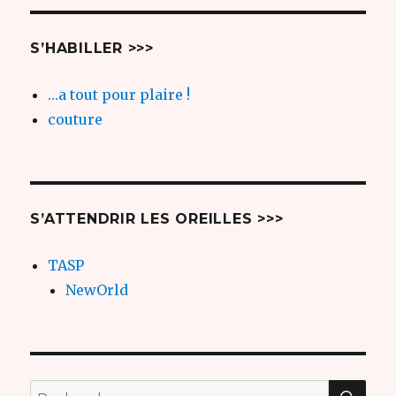
S’HABILLER >>>
…a tout pour plaire !
couture
S’ATTENDRIR LES OREILLES >>>
TASP
NewOrld
REC
Recherche