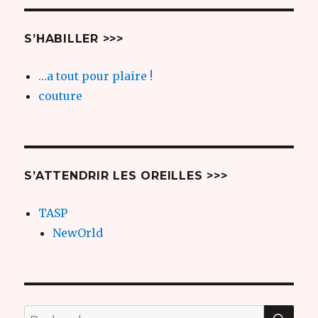
S’HABILLER >>>
…a tout pour plaire !
couture
S’ATTENDRIR LES OREILLES >>>
TASP
NewOrld
REC
Recherche