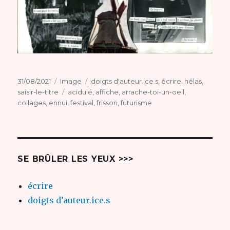
Publié
Format
Catégories
31/08/2021
Image
doigts d'auteur.ice.s
,
écrire
,
hélas
,
le
Étiquettes
saisir-le-titre
acidulé
,
affiche
,
arrache-toi-un-oeil
,
collages
,
ennui
,
festival
,
frisson
,
futurisme
SE BRÛLER LES YEUX >>>
écrire
doigts d’auteur.ice.s