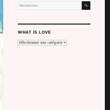
RECHERC
Recherche
pour
:
WHAT IS LOVE
what
is
love