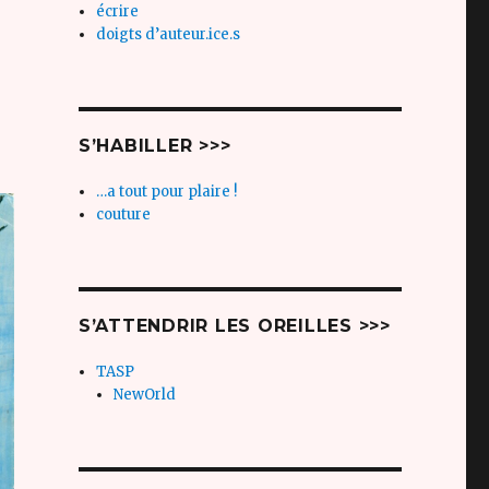
écrire
doigts d’auteur.ice.s
S’HABILLER >>>
…a tout pour plaire !
couture
S’ATTENDRIR LES OREILLES >>>
TASP
NewOrld