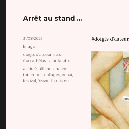
Arrêt au stand …
Publié
31/08/2021
#doigts d’auteur
le
Format
Image
Catégories
doigts d'auteur.ice.s
,
écrire
,
hélas
,
saisir-le-titre
Étiquettes
acidulé
,
affiche
,
arrache-
toi-un-oeil
,
collages
,
ennui
,
festival
,
frisson
,
futurisme