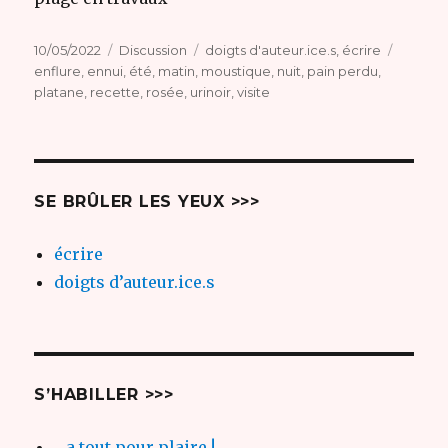
Publié
Format
Catégories
Étiquet
10/05/2022
Discussion
doigts d'auteur.ice.s
,
écrire
le
enflure
,
ennui
,
été
,
matin
,
moustique
,
nuit
,
pain perdu
,
platane
,
recette
,
rosée
,
urinoir
,
visite
SE BRÛLER LES YEUX >>>
écrire
doigts d’auteur.ice.s
S’HABILLER >>>
…a tout pour plaire !