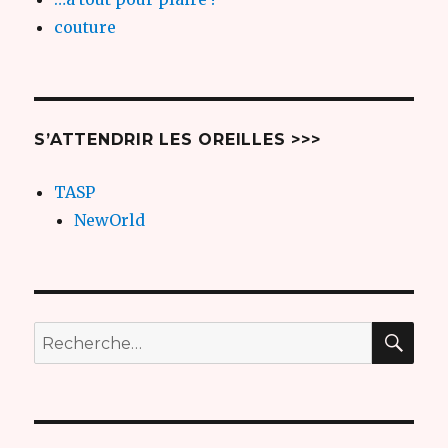
couture
S’ATTENDRIR LES OREILLES >>>
TASP
NewOrld
REC
Recherche
pour
: