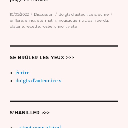
Publié
Format
Catégories
Étiquet
10/05/2022
Discussion
doigts d'auteur.ice.s
,
écrire
le
enflure
,
ennui
,
été
,
matin
,
moustique
,
nuit
,
pain perdu
,
platane
,
recette
,
rosée
,
urinoir
,
visite
SE BRÛLER LES YEUX >>>
écrire
doigts d’auteur.ice.s
S’HABILLER >>>
…a tout pour plaire !