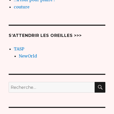
couture
S’ATTENDRIR LES OREILLES >>>
TASP
NewOrld
REC
Recherche
pour
: