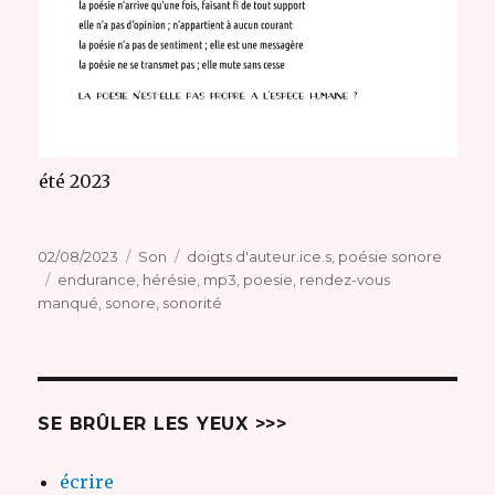
été 2023
Publié
Format
Catégories
02/08/2023
Son
doigts d'auteur.ice.s
,
poésie sonore
le
Étiquettes
endurance
,
hérésie
,
mp3
,
poesie
,
rendez-vous
manqué
,
sonore
,
sonorité
SE BRÛLER LES YEUX >>>
écrire