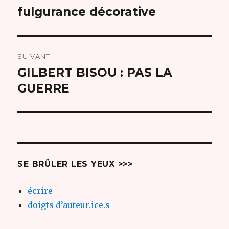
de
fulgurance décorative
Article
précédent :
l’article
SUIVANT
GILBERT BISOU : PAS LA
Article
suivant :
GUERRE
SE BRÛLER LES YEUX >>>
écrire
doigts d’auteur.ice.s