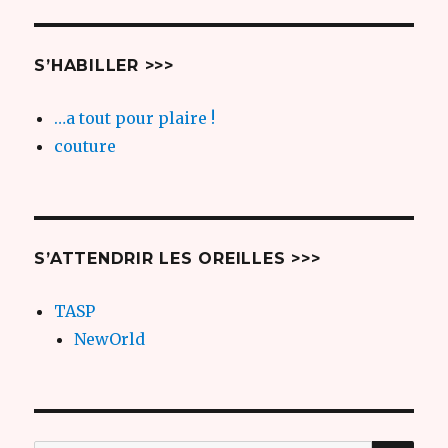
S’HABILLER >>>
…a tout pour plaire !
couture
S’ATTENDRIR LES OREILLES >>>
TASP
NewOrld
REC