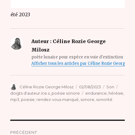
été 2023
Auteur :
Céline Rozie George
Milosz
poète lunaire pour espèce en voie d'extinction
Afficher tous les articles par Céline Rozie George Mi
Auteur
Publié
Format
Catégor
Céline Rozie George Milosz
02/08/2023
Son
le
Étiquettes
doigts d'auteur.ice.s
,
poésie sonore
endurance
,
hérésie
,
mp3
,
poesie
,
rendez-vous manqué
,
sonore
,
sonorité
Navigation
PRÉCÉDENT