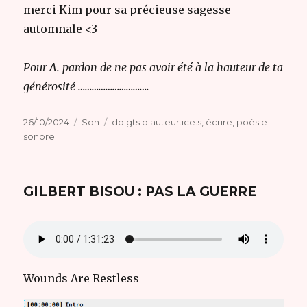
merci Kim pour sa précieuse sagesse
automnale <3
Pour A. pardon de ne pas avoir été à la hauteur de ta
générosité ………………………….
Publié
Format
Catégories
26/10/2024
Son
doigts d'auteur.ice.s
,
écrire
,
poésie
le
sonore
GILBERT BISOU : PAS LA GUERRE
Wounds Are Restless