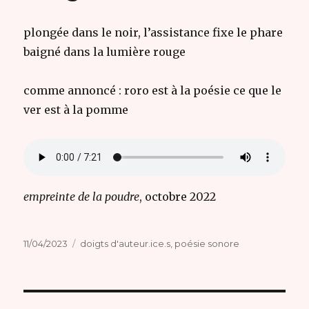
plongée dans le noir, l’assistance fixe le phare
baigné dans la lumière rouge
comme annoncé : roro est à la poésie ce que le
ver est à la pomme
empreinte de la poudre
, octobre 2022
Publié
Catégories
11/04/2023
doigts d'auteur.ice.s
,
poésie sonore
le