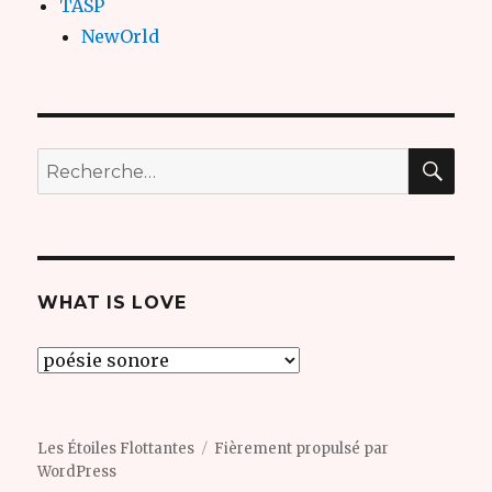
TASP
NewOrld
REC
Recherche
pour
:
WHAT IS LOVE
what
is
love
Les Étoiles Flottantes
Fièrement propulsé par
WordPress