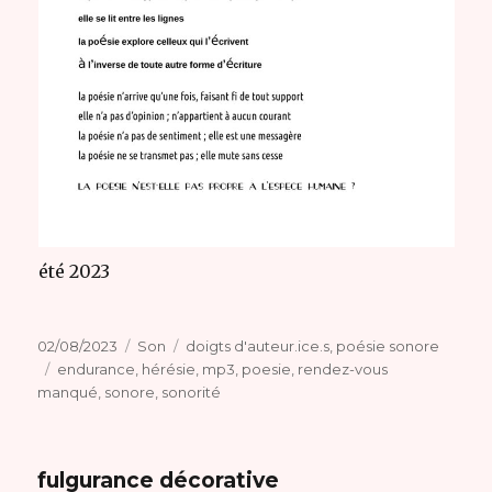
été 2023
Publié
Format
Catégories
02/08/2023
Son
doigts d'auteur.ice.s
,
poésie sonore
le
Étiquettes
endurance
,
hérésie
,
mp3
,
poesie
,
rendez-vous
manqué
,
sonore
,
sonorité
fulgurance décorative