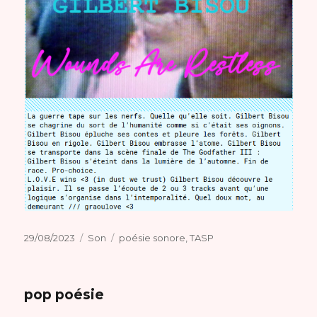
Publié
Format
Catégories
29/08/2023
Son
poésie sonore
,
TASP
le
pop poésie