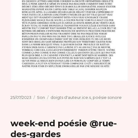
Publié
Format
Catégories
25/07/2023
Son
doigts d'auteur.ice.s
,
poésie sonore
le
week-end poésie @rue-
des-gardes