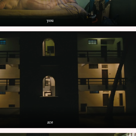
you
are