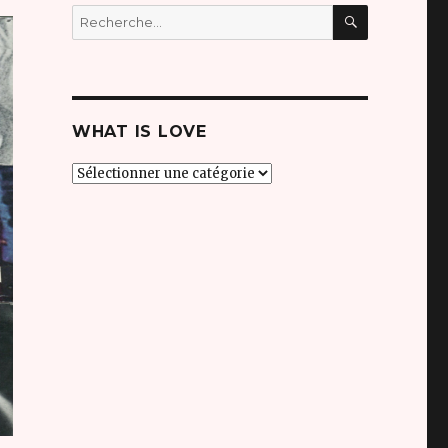
RECHERC
Recherche
pour
:
WHAT IS LOVE
what
is
love