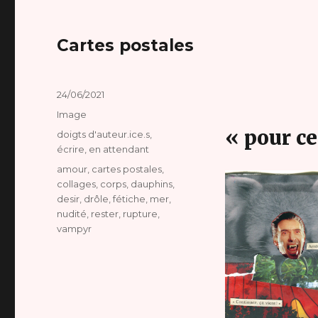
Cartes postales
Publié
24/06/2021
le
Format
Image
« pour ce
Catégories
doigts d'auteur.ice.s
,
écrire
,
en attendant
Étiquettes
amour
,
cartes postales
,
collages
,
corps
,
dauphins
,
desir
,
drôle
,
fétiche
,
mer
,
nudité
,
rester
,
rupture
,
vampyr