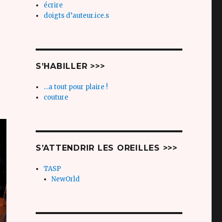
écrire
doigts d’auteur.ice.s
S’HABILLER >>>
…a tout pour plaire !
couture
S’ATTENDRIR LES OREILLES >>>
TASP
NewOrld