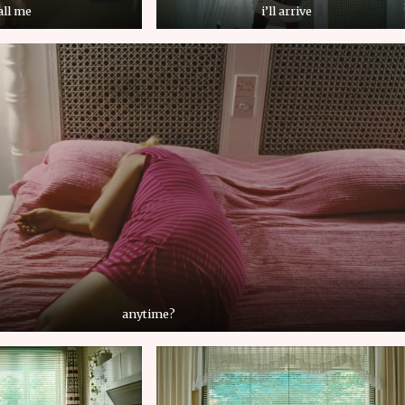
all me
i’ll arrive
anytime?