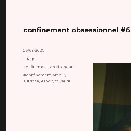
confinement obsessionnel #6
Publié
26/03/2020
le
Format
Image
Catégories
confinement
,
en attendant
Étiquettes
#confinement
,
amour
,
autriche
,
espoir
,
foi
,
seidl