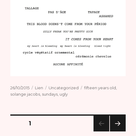
Publié
Format
Catégories
Étiquettes
26/10/2015
Lien
Uncategorized
fifteen years old
,
le
solange jacobs
,
sundays
,
ugly
Navigation
PAGE
1
PAG