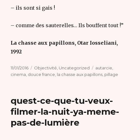
– ils sont si gais !
– comme des sauterelles… Ils bouffent tout !”
La chasse aux papillons, Otar Iosseliani,
1992
Publié
Catégories
Étiquettes
11/01/2016
Objectivité
,
Uncategorized
autarcie
,
le
cinema
,
douce france
,
la chasse aux papillons
,
pillage
quest-ce-que-tu-veux-
filmer-la-nuit-ya-meme-
pas-de-lumière