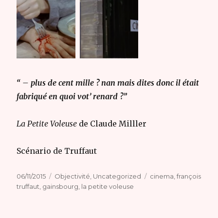
“ – plus de cent mille ? nan mais dites donc il était
fabriqué en quoi vot’ renard ?”
La Petite Voleuse
de Claude Milller
Scénario de Truffaut
Publié
Catégories
Étiquettes
06/11/2015
Objectivité
,
Uncategorized
cinema
,
françois
le
truffaut
,
gainsbourg
,
la petite voleuse