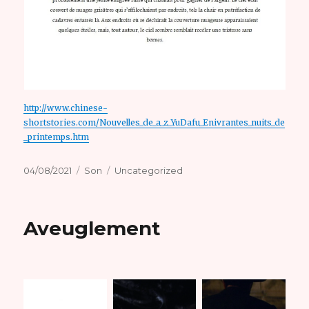
http://www.chinese-
shortstories.com/Nouvelles_de_a_z_YuDafu_Enivrantes_nuits_de
_printemps.htm
Publié
Format
Catégories
04/08/2021
Son
Uncategorized
le
Aveuglement