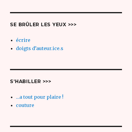
des
E
SUIV
articles
ANT
E
SE BRÛLER LES YEUX >>>
écrire
doigts d’auteur.ice.s
S’HABILLER >>>
…a tout pour plaire !
couture