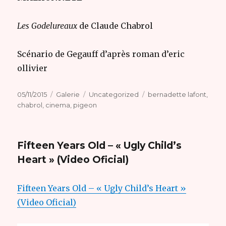
Les Godelureaux
de Claude Chabrol
Scénario de Gegauff d’après roman d’eric
ollivier
Publié
Format
Catégories
Étiquettes
05/11/2015
Galerie
Uncategorized
bernadette lafont
,
le
chabrol
,
cinema
,
pigeon
Fifteen Years Old – « Ugly Child’s
Heart » (Video Oficial)
Fifteen Years Old – « Ugly Child’s Heart »
(Video Oficial)