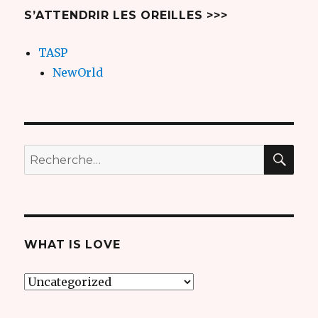
S’ATTENDRIR LES OREILLES >>>
TASP
NewOrld
REC
Recherche
pour
:
WHAT IS LOVE
what
is