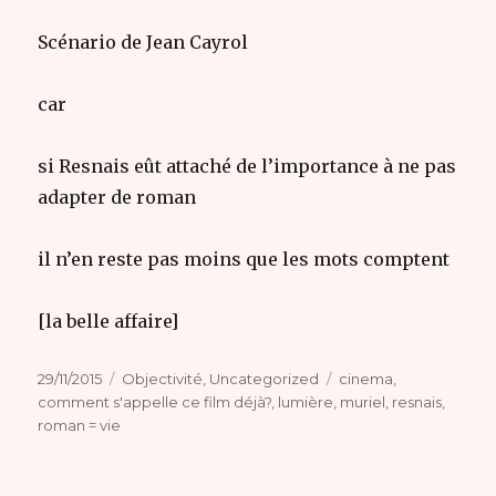
Scénario de Jean Cayrol
car
si Resnais eût attaché de l’importance à ne pas
adapter de roman
il n’en reste pas moins que les mots comptent
[la belle affaire]
Publié
Catégories
Étiquettes
29/11/2015
Objectivité
,
Uncategorized
cinema
,
le
comment s'appelle ce film déjà?
,
lumière
,
muriel
,
resnais
,
roman = vie