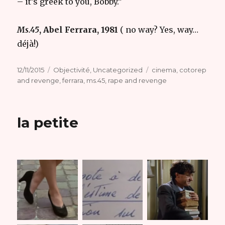
– it’s greek to you, Bobby.”
Ms.45
, Abel Ferrara, 1981
( no way? Yes, way…
déjà!)
Publié
Catégories
Étiquettes
12/11/2015
Objectivité
,
Uncategorized
cinema
,
cotorep
le
and revenge
,
ferrara
,
ms.45
,
rape and revenge
la petite