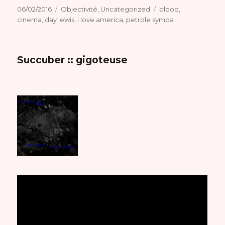
Publié
Catégories
Étiquettes
06/02/2016
Objectivité
,
Uncategorized
blood
,
le
cinema
,
day lewis
,
i love america
,
petrole sympa
Succuber :: gigoteuse