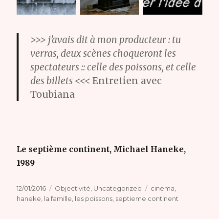
>>> j’avais dit à mon producteur : tu
verras, deux scènes choqueront les
spectateurs :: celle des poissons, et celle
des billets <<<
Entretien avec
Toubiana
Le septième continent, Michael Haneke,
1989
Publié
Catégories
Étiquettes
12/01/2016
Objectivité
,
Uncategorized
cinema
,
le
haneke
,
la famille
,
les poissons
,
septieme continent