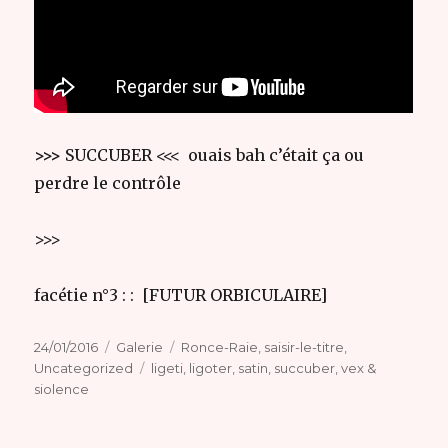
>>>
SUCCUBER <<< ouais bah c’était ça ou
perdre le contrôle
>>>
facétie n°3 : : [FUTUR ORBICULAIRE]
Publié
Format
Catégories
24/01/2016
Galerie
Ronce-Raie
,
saisir-le-titre
,
le
Étiquettes
Uncategorized
ligeti
,
ligoter
,
satin
,
succuber
,
vex &
siolence