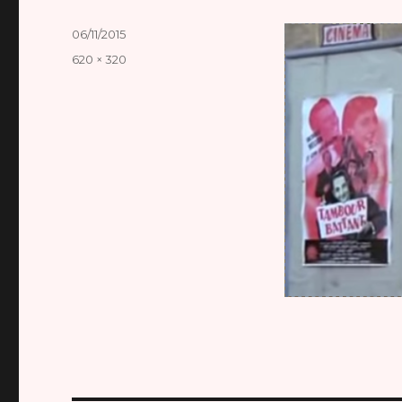
Publié
06/11/2015
le
Taille
620 × 320
réelle