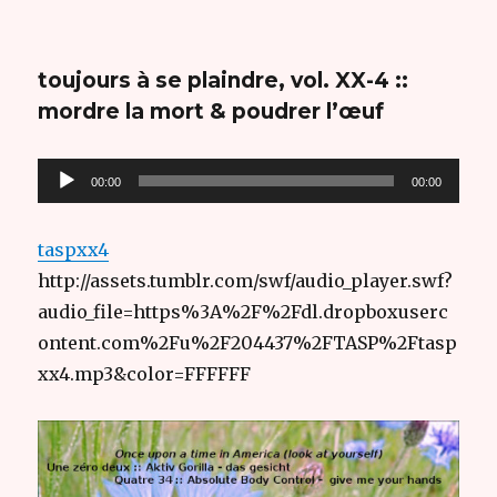
toujours à se plaindre, vol. XX-4 ::
mordre la mort & poudrer l’œuf
Lecteur
00:00
00:00
audio
taspxx4
http://assets.tumblr.com/swf/audio_player.swf?
audio_file=https%3A%2F%2Fdl.dropboxuserc
ontent.com%2Fu%2F204437%2FTASP%2Ftasp
xx4.mp3&color=FFFFFF