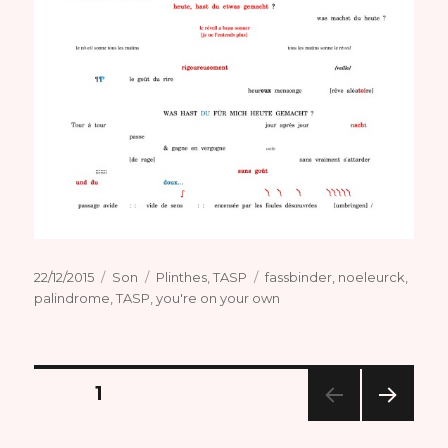
Publié
Format
Catégories
Étiquettes
22/12/2015
Son
Plinthes
,
TASP
fassbinder
,
noeleurck
,
le
palindrome
,
TASP
,
you're on your own
Navigation
PAGE
1
PAG
des