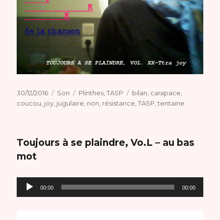
Publié
Format
Catégories
Étiquettes
30/12/2016
Son
Plinthes
,
TASP
bilan
,
carapace
,
le
coucou
,
joy
,
jugulaire
,
non
,
résistance
,
TASP
,
tentaine
Toujours à se plaindre, Vo.L – au bas
mot
Lecteur
00:00
00:00
audio