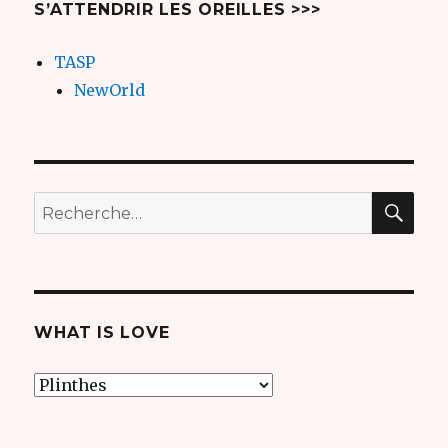
S’ATTENDRIR LES OREILLES >>>
TASP
NewOrld
REC
Recherche
pour
:
WHAT IS LOVE
what
is
love