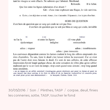
Publié
Format
Catégories
Étiquettes
30/05/2016
Son
Plinthes
,
TASP
corpse
,
deuil
,
finies
le
les conneries
,
sotte
,
TASP
,
toucher le fond