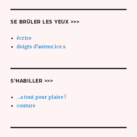
E
SUIV
articles
ANT
E
SE BRÛLER LES YEUX >>>
écrire
doigts d’auteur.ice.s
S’HABILLER >>>
…a tout pour plaire !
couture