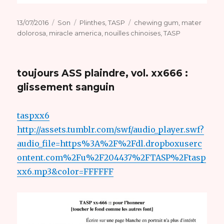
Publié
Format
Catégories
Étiquettes
13/07/2016
Son
Plinthes
,
TASP
chewing gum
,
mater
le
dolorosa
,
miracle america
,
nouilles chinoises
,
TASP
toujours ASS plaindre, vol. xx666 :
glissement sanguin
taspxx6
http://assets.tumblr.com/swf/audio_player.swf?
audio_file=https%3A%2F%2Fdl.dropboxuserc
ontent.com%2Fu%2F204437%2FTASP%2Ftasp
xx6.mp3&color=FFFFFF