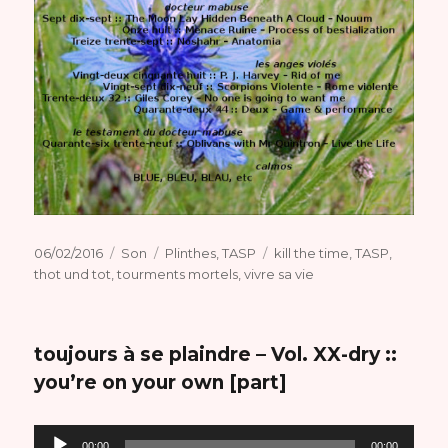
Publié
Format
Catégories
Étiquettes
06/02/2016
Son
Plinthes
,
TASP
kill the time
,
TASP
,
le
thot und tot
,
tourments mortels
,
vivre sa vie
toujours à se plaindre – Vol. XX-dry ::
you’re on your own [part]
Lecteur
00:00
00:00