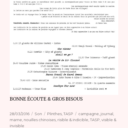
BONNE ÉCOUTE & GROS BISOUS
Publié
Format
Catégories
Étiquettes
28/03/2016
Son
Plinthes
,
TASP
campagne
,
journal
,
le
marne
,
nouilles chinoises
,
risible & indicible
,
TASP
,
visible &
invisible