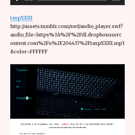
audio
taspXXIII
http://assets.tumblr.com/swf/audio_player.swf?
audio_file=https%3A%2F%2Fdl.dropboxuserc
ontent.com%2Fu%2F204437%2FtaspXXIII.mp3
&color=FFFFFF