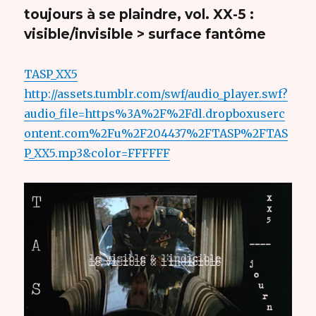
toujours à se plaindre, vol. XX-5 :
visible/invisible > surface fantôme
TASP_XX5
http://assets.tumblr.com/swf/audio_player.swf?
audio_file=https%3A%2F%2Fdl.dropboxuserc
ontent.com%2Fu%2F204437%2FTASP%2FTAS
P_XX5.mp3&color=FFFFFF