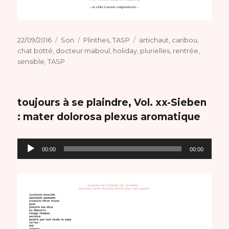
Publié
Format
Catégories
Étiquettes
22/09/2016
Son
Plinthes
,
TASP
artichaut
,
caribou
,
le
chat botté
,
docteur maboul
,
holiday
,
plurielles
,
rentrée
,
sensible
,
TASP
toujours à se plaindre, Vol. xx-Sieben
: mater dolorosa plexus aromatique
Lecteur
00:00
00:00
audio