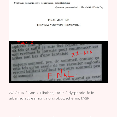
Publié
Format
Catégories
Étiquettes
27/11/2016
Son
Plinthes
,
TASP
dysphorie
,
folie
le
urbaine
,
lautreamont
,
non
,
robot
,
schéma
,
TASP