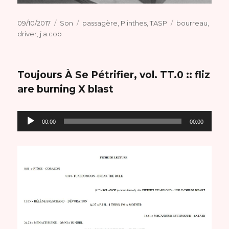
Publié
Format
Catégories
Étiquettes
09/10/2017
Son
passagère
,
Plinthes
,
TASP
bourreau
,
le
driver
,
j.a.cob
Toujours À Se Pétrifier, vol. TT.0 :: fliz
are burning X blast
Lecteur
00:00
00:00
audio