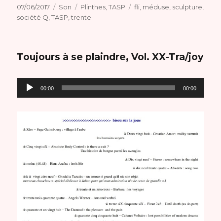
Publié
Format
Catégories
Étiquettes
07/06/2017
Son
Plinthes
,
TASP
fli
,
méduse
,
sculpture
,
le
société Q
,
TASP
,
trente
Toujours à se plaindre, Vol. XX-Tra/joy
Lecteur
00:00
00:00
audio