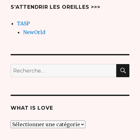
S’ATTENDRIR LES OREILLES >>>
TASP
NewOrld
REC
Recherche
pour
:
WHAT IS LOVE
what
is