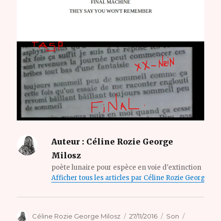
Auteur :
Céline Rozie George
Milosz
poète lunaire pour espèce en voie d'extinction
Afficher tous les articles par Céline Rozie George Mi
Auteur
Publié
Format
Catégorie
Céline Rozie George Milosz
27/11/2016
Son