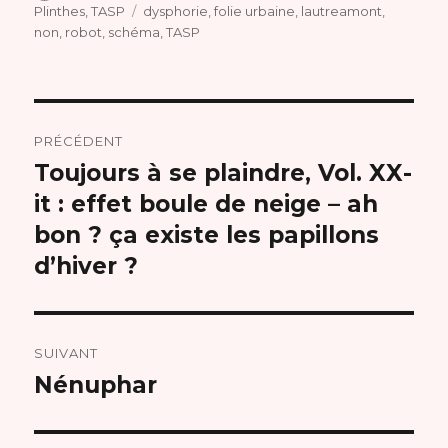
le
Étiquettes
Plinthes
,
TASP
dysphorie
,
folie urbaine
,
lautreamont
,
non
,
robot
,
schéma
,
TASP
Navigation
PRÉCÉDENT
de
Toujours à se plaindre, Vol. XX-
Article
précédent :
it : effet boule de neige – ah
l’article
bon ? ça existe les papillons
d’hiver ?
SUIVANT
Nénuphar
Article
suivant :