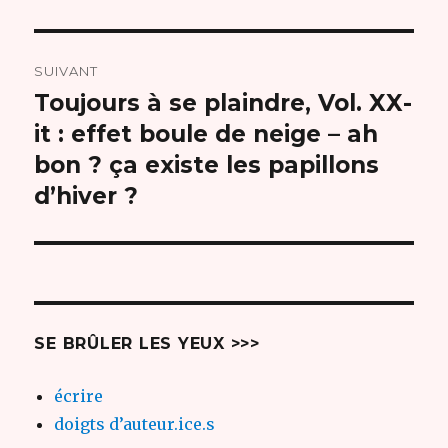
SUIVANT
Toujours à se plaindre, Vol. XX-
Article
suivant :
it : effet boule de neige – ah
bon ? ça existe les papillons
d’hiver ?
SE BRÛLER LES YEUX >>>
écrire
doigts d’auteur.ice.s