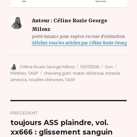
Auteur :
Céline Rozie George
Milosz
poète lunaire pour espèce en voie d'extinction
Afficher tous les articles par Céline Rozie George Mi
Auteur
Publié
Format
Catégori
Céline Rozie George Milosz
13/07/2016
Son
le
Étiquettes
Plinthes
,
TASP
chewing gum
,
mater dolorosa
,
miracle
america
,
nouilles chinoises
,
TASP
Navigation
PRÉCÉDENT
de
toujours ASS plaindre, vol.
Article
précédent :
xx666 : glissement sanguin
l’article