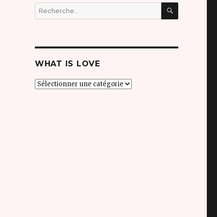
RECHERC
Recherche
pour
:
WHAT IS LOVE
what
is
love