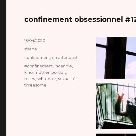
confinement obsessionnel #1
Publié
13/04/2020
le
Format
Image
Catégories
confinement
,
en attendant
Étiquettes
#confinement
,
incendie
,
kino
,
mother
,
portrait
,
roses
,
schroeter
,
sexualité
,
threesome