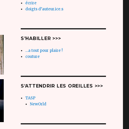
écrire
doigts d’auteur.ice.s
S’HABILLER >>>
…a tout pour plaire !
couture
S’ATTENDRIR LES OREILLES >>>
TASP
NewOrld