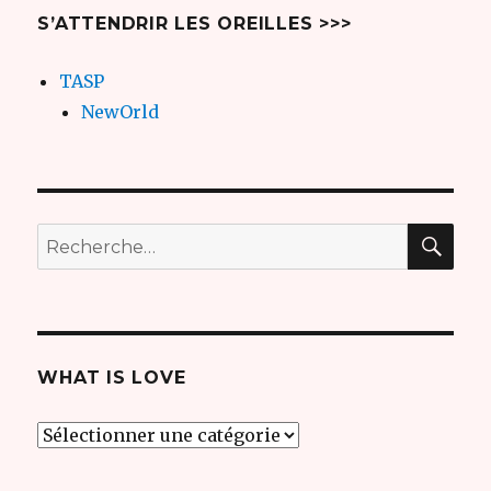
S’ATTENDRIR LES OREILLES >>>
TASP
NewOrld
REC
Recherche
pour
:
WHAT IS LOVE
what
is