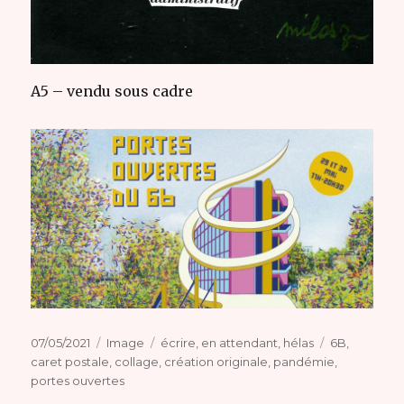
A5 – vendu sous cadre
Publié
Format
Catégories
Étiquettes
07/05/2021
Image
écrire
,
en attendant
,
hélas
6B
,
le
caret postale
,
collage
,
création originale
,
pandémie
,
portes ouvertes