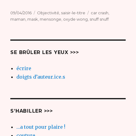
Publié
Catégories
Étiquettes
09/04/2016
Objectivité
,
saisir-le-titre
car crash
,
le
maman
,
mask
,
mensonge
,
oxyde wong
,
snuff snuff
SE BRÛLER LES YEUX >>>
écrire
doigts d’auteur.ice.s
S’HABILLER >>>
…a tout pour plaire !
couture