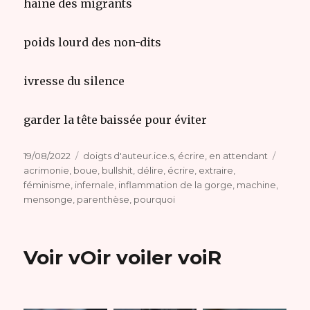
haine des migrants
poids lourd des non-dits
ivresse du silence
garder la tête baissée pour éviter
Publié
Catégories
Étique
19/08/2022
doigts d'auteur.ice.s
,
écrire
,
en attendant
le
acrimonie
,
boue
,
bullshit
,
délire
,
écrire
,
extraire
,
féminisme
,
infernale
,
inflammation de la gorge
,
machine
,
mensonge
,
parenthèse
,
pourquoi
Voir vOir voiler voiR