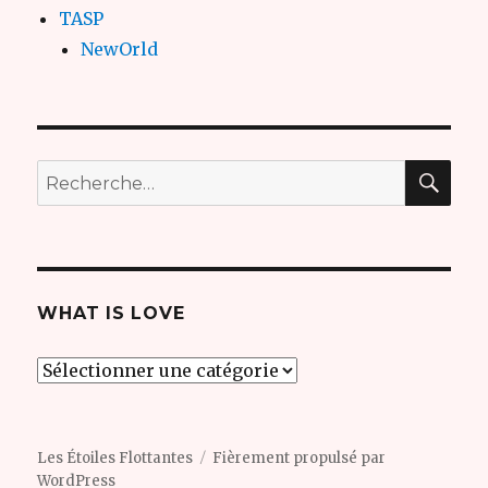
TASP
NewOrld
REC
Recherche
pour
:
WHAT IS LOVE
what
is
love
Les Étoiles Flottantes
Fièrement propulsé par
WordPress