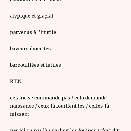
atypique et glaçial
parvenus à l’inutile
buveurs émérites
barbouillées et futiles
RIEN
cela ne se commande pas / cela demande
naissance / ceux-là fouillent les / celles-là
fuissent
par ici ou par là / parlent les fouines / c’est dit;