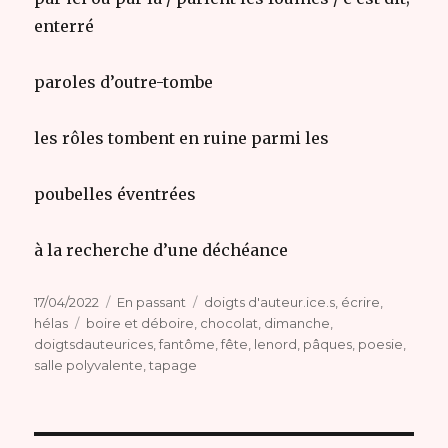
enterré
paroles d’outre-tombe
les rôles tombent en ruine parmi les
poubelles éventrées
à la recherche d’une déchéance
Publié
Format
Catégories
17/04/2022
En passant
doigts d'auteur.ice.s
,
écrire
,
le
Étiquettes
hélas
boire et déboire
,
chocolat
,
dimanche
,
doigtsdauteurices
,
fantôme
,
fête
,
lenord
,
pâques
,
poesie
,
salle polyvalente
,
tapage